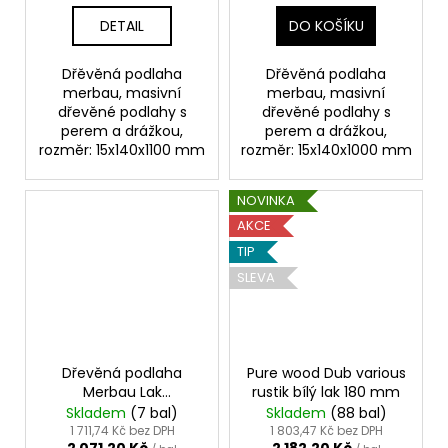
DETAIL
DO KOŠÍKU
Dřěvěná podlaha
Dřěvěná podlaha
merbau, masivní
merbau, masivní
dřevěné podlahy s
dřevěné podlahy s
perem a drážkou,
perem a drážkou,
rozměr: 15x140x1100 mm
rozměr: 15x140x1000 mm
NOVINKA
AKCE
TIP
SLEVA
Dřevěná podlaha
Pure wood Dub various
Merbau Lak
rustik bílý lak 180 mm
15x140x1100mm 1100
Skladem
(7 bal)
Skladem
(88 bal)
mm
1 711,74 Kč bez DPH
1 803,47 Kč bez DPH