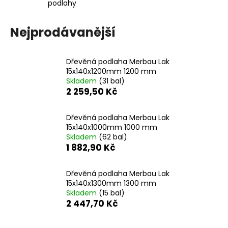
č
podlahy
u
j
Nejprodávanější
e
m
e
Dřevěná podlaha Merbau Lak
15x140x1200mm 1200 mm
Skladem
(31 bal)
IPE
2 259,50 Kč
HLADKA/HLADKÁ
T&G
145
Dřevěná podlaha Merbau Lak
MM
15x140x1000mm 1000 mm
456,50
Skladem
(62 bal)
Kč
1 882,90 Kč
Dřevěná podlaha Merbau Lak
15x140x1300mm 1300 mm
Skladem
(15 bal)
2 447,70 Kč