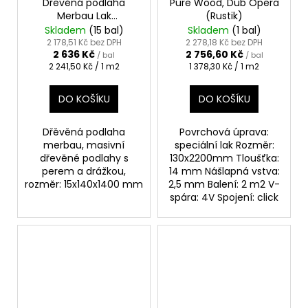
Dřevěná podlaha
Pure Wood, Dub Opera
Merbau Lak
(Rustik)
15x140x1400mm 1400
Skladem
(15 bal)
Skladem
(1 bal)
mm
2 178,51 Kč bez DPH
2 278,18 Kč bez DPH
2 636 Kč
2 756,60 Kč
/ bal
/ bal
Měrná
Měrná
2 241,50 Kč / 1 m2
1 378,30 Kč / 1 m2
cena:
cena:
DO KOŠÍKU
DO KOŠÍKU
Dřěvěná podlaha
Povrchová úprava:
merbau, masivní
speciální lak Rozměr:
dřevěné podlahy s
130x2200mm Tloušťka:
perem a drážkou,
14 mm Nášlapná vstva:
rozměr: 15x140x1400 mm
2,5 mm Balení: 2 m2 V-
spára: 4V Spojení: click