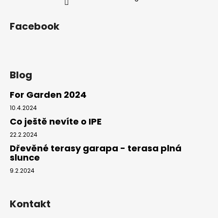
ý
p
Facebook
i
s
u
Blog
For Garden 2024
10.4.2024
Co ještě nevíte o IPE
22.2.2024
Dřevěné terasy garapa - terasa plná
slunce
9.2.2024
Kontakt