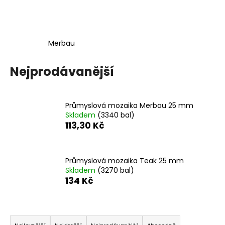
a
j
í
Merbau
t
?
Nejprodávanější
Průmyslová mozaika Merbau 25 mm
Skladem
(3340 bal)
HLEDAT
113,30 Kč
D
Průmyslová mozaika Teak 25 mm
o
Skladem
(3270 bal)
134 Kč
p
o
r
Ř
u