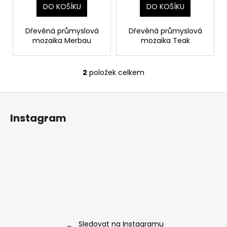
ů
DO KOŠÍKU
DO KOŠÍKU
Dřevěná průmyslová
Dřevěná průmyslová
mozaika Merbau
mozaika Teak
2
položek celkem
O
v
Z
l
á
á
Instagram
d
p
a
a
c
t
í
í
p
r
v
k
y
v
Sledovat na Instagramu