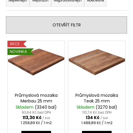
a
č
Nejlevnější
Nejdražší
Nejprodávanější
Abecedně
u
z
j
e
e
n
OTEVŘÍT FILTR
m
í
e
p
V
AKCE
r
ý
GARAPA
NOVINKA
o
HLADKÁ/HLADKÁ
p
145
d
i
MM
u
s
508,80
k
Kč
p
t
r
ů
o
Průmyslová mozaika
Průmyslová mozaika
Merbau 25 mm
Teak 25 mm
d
Skladem
(3340 bal)
Skladem
(3270 bal)
u
93,64 Kč bez DPH
110,74 Kč bez DPH
113,30 Kč
134 Kč
k
/ bal
/ bal
Měrná
Měrná
1 258,89 Kč / 1 m2
1 488,89 Kč / 1 m2
t
cena:
cena: