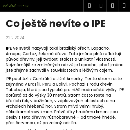
K
Přejít
Hledat
Náku
M
Přihlášen
na
o
obsah
Zpět
Zpět
košík
š
Co ještě nevíte o IPE
í
C
k
o
22.2.2024
p
IPE
ve světě nazývají také brazilský ořech, Lapacho,
o
Amapa, Cortez, železné dřevo. Tato jména plně reflektují
původ dřeviny, její tvrdost, stálost a unikátní vlastnosti.
t
Nejznámější ze zmíněných názvů je Lapacho, jehož jméno
ř
jste zřejmě zachytili v souvislostech s léčivým čajem.
e
IPE pochází z Centrální a Jižní Ameriky. Tento strom roste
b
zejména v Brazílii, Peru a Bolívii. Pochází z rodu dřevin
Tabebuja, které jsou typické pro nižší nadmořské výšky. IPE
u
dorůstá až do výšky 30 metrů. Strom často roste na
j
březích řek, v bažinách, v záplavových oblastech a na
e
vrcholech hřebenů hor. Strom mívá velmi hrubý,
několikametrový kmen. Právě díky hrubému kmeni jsou
t
desky z této dřeviny různobarevné – od tmavě hnědé,
e
přes červenou, až po zelený odstín.
n