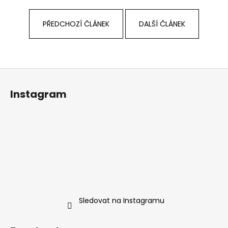
PŘEDCHOZÍ ČLÁNEK
DALŠÍ ČLÁNEK
Z
á
Instagram
p
a
t
í
Sledovat na Instagramu