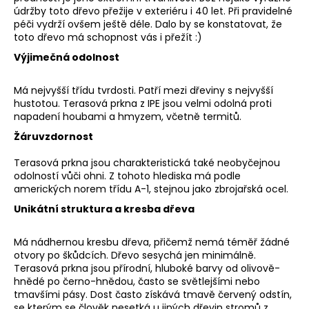
č
údržby toto dřevo přežije v exteriéru i 40 let. Při pravidelné
u
péči vydrží ovšem ještě déle. Dalo by se konstatovat, že
j
toto dřevo má schopnost vás i přežít :)
e
Výjimečná odolnost
m
e
Má nejvyšší třídu tvrdosti. Patří mezi dřeviny s nejvyšší
hustotou. Terasová prkna z IPE jsou velmi odolná proti
napadení houbami a hmyzem, včetně termitů.
TEAK
TCLIP
Žáruvzdornost
T&G
125
Terasová prkna jsou charakteristická také neobyčejnou
MM
odolností vůči ohni. Z tohoto hlediska má podle
470,70
amerických norem třídu A-1, stejnou jako zbrojařská ocel.
Kč
Unikátní struktura a kresba dřeva
Má nádhernou kresbu dřeva, přičemž nemá téměř žádné
otvory po škůdcích. Dřevo sesychá jen minimálně.
Terasová prkna jsou přírodní, hluboké barvy od olivově-
hnědé po černo-hnědou, často se světlejšími nebo
tmavšími pásy. Dost často získává tmavě červený odstín,
se kterým se člověk nesetká u jiných dřevin stromů z