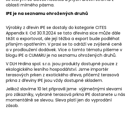
oblasti mírného pásma.
IPE je na seznamu ohrožených druhů
Výrobky z dřevin IPE se dostaly do kategorie CITES
Appendix II. Od 30.11.2024 se tato dřevina sice může dále
těžit a exportovat, ale její těžba a export bude podléhat
přísným opatřením. V praxi se to odráží ve zvýšené ceně
a v prodloužení dodávek. Více o tomto tématu píšeme v
blogu
IPE a CUMARU je na seznamu ohrožených druhů.
V DLH Hrdina spol. s.r.o. jsou produkty dostupné pouze z
ekologického lesního hospodářství. Jsme importér
terasových prken z exotického dřeva, přičemž terasová
prkna z dřeviny IPE jsou vždy dostupné skladem.
Jelikož slavíme 10 let připravili jsme výjimečnými slevami
pro zákazníky, vybrané terasová prkna IPE dostanete u nás
momentálně se slevou. Sleva platí jen do vyprodání
zásob.