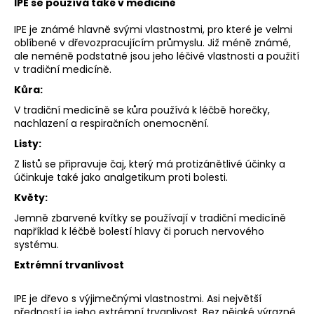
IPE se používá také v medicině
a
IPE je známé hlavně svými vlastnostmi, pro které je velmi
j
oblíbené v dřevozpracujícím průmyslu. Již méně známé,
í
ale neméně podstatné jsou jeho léčivé vlastnosti a použití
t
v tradiční medicíně.
?
Kůra:
V tradiční medicíně se kůra používá k léčbě horečky,
nachlazení a respiračních onemocnění.
Listy:
HLEDAT
Z listů se připravuje čaj, který má protizánětlivé účinky a
účinkuje také jako analgetikum proti bolesti.
Květy:
Jemně zbarvené kvítky se používají v tradiční medicíně
D
například k léčbě bolestí hlavy či poruch nervového
o
systému.
p
Extrémní trvanlivost
o
r
u
IPE je dřevo s výjimečnými vlastnostmi. Asi největší
předností je jeho extrémní trvanlivost. Bez nějaké výrazné