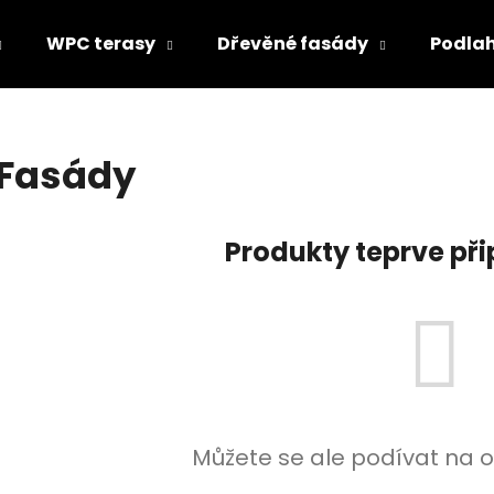
WPC terasy
Dřevěné fasády
Podla
Co potřebujete najít?
Fasády
HLEDAT
Produkty teprve př
Doporučujeme
Můžete se ale podívat na o