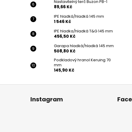
Nastavitelný terč Buzon PB-1
89,66 Kč
IPE hladká/hladká 145 mm
1 546 Kč
IPE hladka/hladká T&G 145 mm
456,50 Kč
Garapa hladká/hladká 145 mm
508,80 Kč
Podkladový hranol Keruing 70
mm
145,90 Kč
Z
á
Instagram
Fac
p
a
t
í