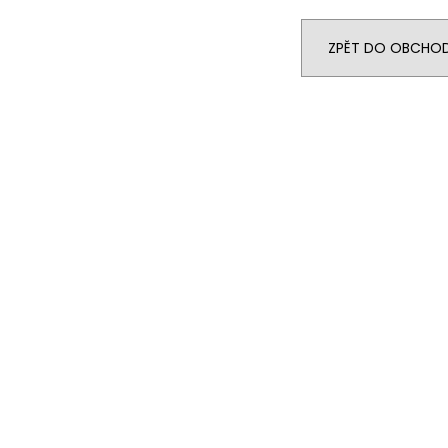
VRTÁK STUPŇOVITÝ 4,7X25
VENKOVNÍ GRIL 
913,91 Kč
55 176 Kč
ZPĚT DO OBCHO