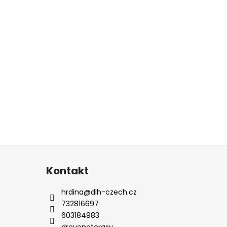
Kontakt
hrdina
@
dlh-czech.cz
732816697
603184983