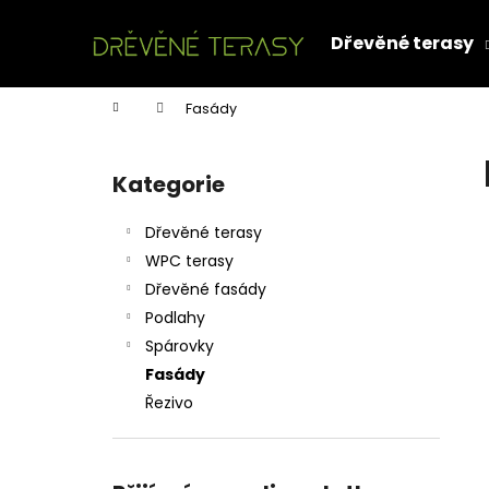
K
Přejít
na
o
Dřevěné terasy
obsah
Zpět
Zpět
š
do
do
í
Domů
Fasády
k
obchodu
obchodu
P
o
Kategorie
Přeskočit
s
kategorie
t
Dřevěné terasy
r
WPC terasy
a
Dřevěné fasády
n
Podlahy
n
Spárovky
í
Fasády
p
Řezivo
a
n
e