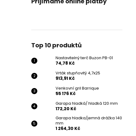
Přijímáme online platby
NASTAVITELNÝ TERČ BUZON PB-01
l
74,78 Kč
Top 10 produktů
Nastavitelný terč Buzon PB-01
74,78 Kč
Vrták stupňovitý 4,7x25
913,91 Kč
Venkovní gril Barrique
55 176 Kč
Garapa hladká/ hladká 120 mm
172,20 Kč
Garapa hladka/jemná drážka 140
mm
1 264,30 Kč