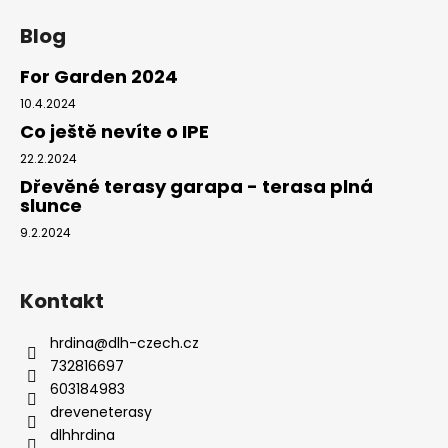
č
u
Blog
j
e
For Garden 2024
m
10.4.2024
e
Co ještě nevíte o IPE
22.2.2024
PODKLADOVÝ
Dřevěné terasy garapa - terasa plná
HRANOL
slunce
KERUING
70
9.2.2024
MM
145,90
Kč
Kontakt
hrdina
@
dlh-czech.cz
732816697
603184983
dreveneterasy
dlhhrdina