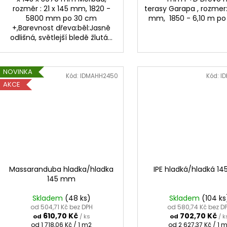
rozměr : 21 x 145 mm, 1820 -
terasy Garapa , rozmer:
5800 mm po 30 cm
mm, 1850 - 6,10 m p
+,Barevnost dřeva:běl:Jasně
odlišná, světlejší bledě žlutá...
NOVINKA
Kód:
IDMAHH2450
Kód:
ID
AKCE
Massaranduba hladka/hladka
IPE hladká/hladká 1
145 mm
Skladem
(48 ks)
Skladem
(104 ks
od 504,71 Kč bez DPH
od 580,74 Kč bez D
610,70 Kč
702,70 Kč
od
/ ks
od
/ k
Měrná
Měrná
od 1 718,06 Kč / 1 m2
od 2 627,37 Kč / 1 