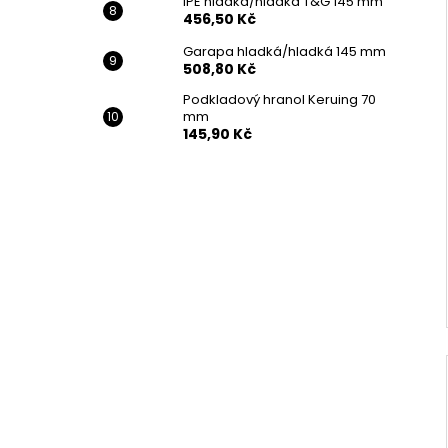
IPE hladka/hladká T&G 145 mm
456,50 Kč
Garapa hladká/hladká 145 mm
508,80 Kč
Podkladový hranol Keruing 70
mm
145,90 Kč