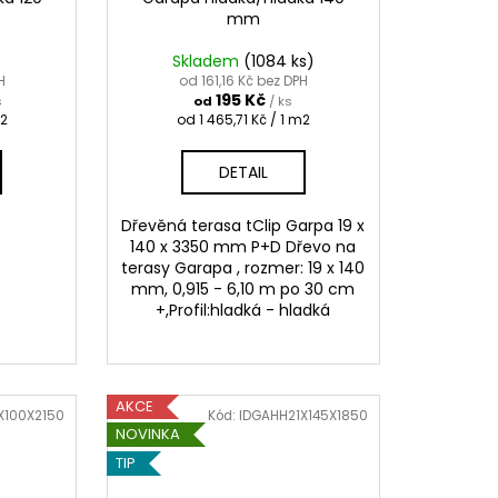
mm
Skladem
(1084 ks)
H
od 161,16 Kč bez DPH
195 Kč
s
od
/ ks
Měrná
m2
od 1 465,71 Kč / 1 m2
cena:
DETAIL
Dřevěná terasa tClip Garpa 19 x
140 x 3350 mm P+D Dřevo na
terasy Garapa , rozmer: 19 x 140
mm, 0,915 - 6,10 m po 30 cm
+,Profil:hladká - hladká
AKCE
X100X2150
Kód:
IDGAHH21X145X1850
NOVINKA
TIP