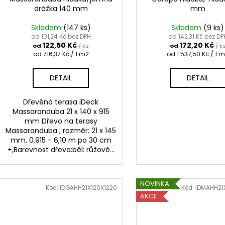
d
t
mm
drážka 140 mm
u
ů
k
Skladem
(9 ks)
Skladem
(147 ks)
t
od 142,31 Kč bez DP
od 101,24 Kč bez DPH
172,20 Kč
122,50 Kč
od
/ k
od
/ ks
ů
Měrná
Měrná
od 1 537,50 Kč / 1 
od 716,37 Kč / 1 m2
cena:
cena:
DETAIL
DETAIL
Dřevěná terasa iDeck
Massaranduba 21 x 140 x 915
mm Dřevo na terasy
Massaranduba , rozměr: 21 x 145
mm, 0,915 - 6,10 m po 30 cm
+,Barevnost dřeva:běl: růžově...
NOVINKA
Kód:
IDGAHH21X120X1220
Kód:
IDMAHH21
AKCE