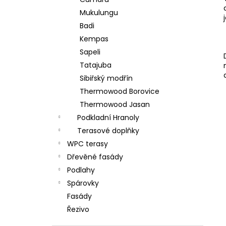
NASTAVITELNÝ TERČ BUZON PB-01
l
Mukulungu
74,78 Kč
Badi
Kempas
Sapeli
Tatajuba
Sibiřský modřín
Thermowood Borovice
Thermowood Jasan
Podkladní Hranoly
Terasové doplňky
WPC terasy
Dřevěné fasády
Podlahy
Spárovky
Fasády
Řezivo