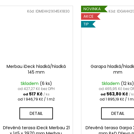
NOVINKA
Kód:
IDMEHH21X145X1830
Kód:
IDGAHH21
AKCE
TIP
Merbau iDeck hladká/hladká
Garapa hladká/hladk
145 mm
mm
Skladem
(6 ks)
Skladem
(12 ks)
od 427,27 Kč bez DPH
od 465,95 Kč bez D
517 Kč
563,80 Kč
od
/ ks
od
/ k
Měrná
Měrná
od 1 946,79 Kč / 1 m2
od 1 895,19 Kč / 1 
cena:
cena:
DETAIL
DETAIL
Dřevěná terasa iDeck Merbau 21
Dřevěná terasa Garpa 
x 145 x 3970 mm Merbau,
mm P+D Dřevo 