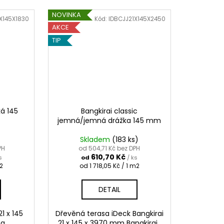
NOVINKA
X145X1830
Kód:
IDBCJJ21X145X2450
AKCE
TIP
á 145
Bangkirai classic
jemná/jemná drážka 145 mm
Skladem
(183 ks)
PH
od 504,71 Kč bez DPH
610,70 Kč
s
od
/ ks
Měrná
m2
od 1 718,05 Kč / 1 m2
cena:
DETAIL
21 x 145
Dřevěná terasa iDeck Bangkirai
na
21 x 145 x 3970 mm Bangkirai ,