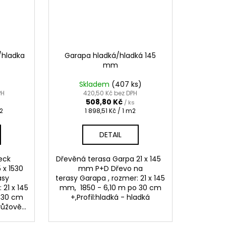
/hladka
Garapa hladká/hladká 145
mm
Skladem
(407 ks)
PH
420,50 Kč bez DPH
508,80 Kč
/ ks
Měrná
m2
1 898,51 Kč / 1 m2
cena:
DETAIL
eck
Dřevěná terasa Garpa 21 x 145
 x 1530
mm P+D Dřevo na
asy
terasy Garapa , rozmer: 21 x 145
21 x 145
mm, 1850 - 6,10 m po 30 cm
o 30 cm
+,Profil:hladká - hladká
ůžově...