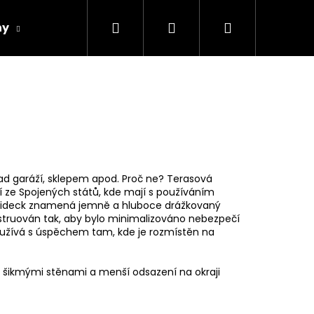
Hledat
Přihlášení
Nákupní
hy
Spárovky
Fasády
Řezivo
Obch
košík
nad garáží, sklepem apod. Proč ne? Terasová
 ze Spojených států, kde mají s používáním
stém ideck znamená jemně a hluboce drážkovaný
konstruován tak, aby bylo minimalizováno nebezpečí
oužívá s úspěchem tam, kde je rozmístěn na
Následující
 se šikmými stěnami a menší odsazení na okraji