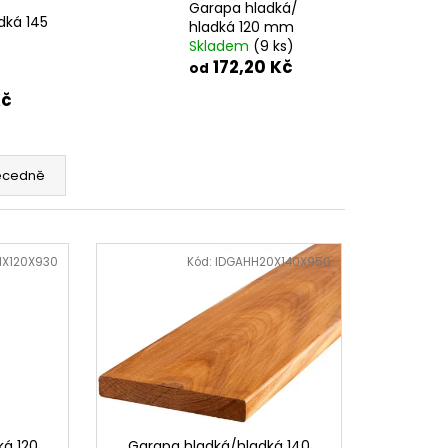
Garapa hladká/
dká 145
hladká 120 mm
Skladem
(9 ks)
172,20 Kč
od
Kč
ecedně
1X120X930
Kód:
IDGAHH20X140X950
ká 120
Garapa hladká/hladká 140