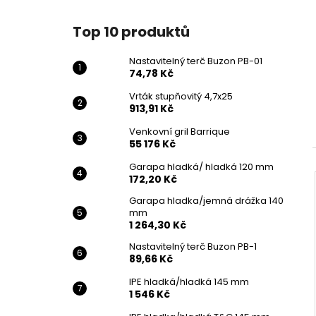
Top 10 produktů
Nastavitelný terč Buzon PB-01
74,78 Kč
Vrták stupňovitý 4,7x25
913,91 Kč
Venkovní gril Barrique
55 176 Kč
Garapa hladká/ hladká 120 mm
172,20 Kč
Garapa hladka/jemná drážka 140
mm
1 264,30 Kč
Nastavitelný terč Buzon PB-1
89,66 Kč
IPE hladká/hladká 145 mm
1 546 Kč