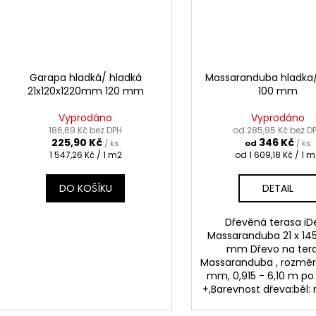
Garapa hladká/ hladká
Massaranduba hladka
21x120x1220mm 120 mm
100 mm
Vyprodáno
Vyprodáno
186,69 Kč bez DPH
od 285,95 Kč bez D
225,90 Kč
346 Kč
/ ks
od
/ ks
Měrná
Měrná
1 547,26 Kč / 1 m2
od 1 609,18 Kč / 1 
cena:
cena:
DO KOŠÍKU
DETAIL
Dřevěná terasa iD
Massaranduba 21 x 145
mm Dřevo na ter
Massaranduba , rozměr: 
mm, 0,915 - 6,10 m p
+,Barevnost dřeva:běl: r