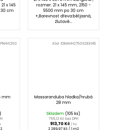
 21 x 145
rozmer: 21 x 145 mm, 2150 -
o 30 cm
5500 mm po 30 cm
+,Barevnost dřeva:běl:jasná,
žlutavě...
IPNHH1250
Kód:
IDMAHH2750X28X145
45 mm
Massaranduba hladka/hrubá
28 mm
)
Skladem
(105 ks)
PH
755,12 Kč bez DPH
913,70 Kč
s
/ ks
Měrná
m2
2 289,97 Kč / 1 m2