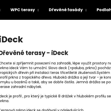
WPC terasy
Dřevěné fasády
Podla
Co potřebujete najít?
iDeck
HLEDAT
Dřevěné terasy - iDeck
Chcete si zpříjemnit posezení na zahradě, lépe využít prostory 
Doporučujeme
prkna ideck Vám to umožní. Slovo deck (=paluba, prkno) pochází
tropických dřevin při instalaci teras třicetileté zkušenosti.Sy
profil prkna z tropického dřeva. Hluboká drážka a její tvar - je 
smyku u bazénů a také, aby se dobře čistila. Jemná drážka se p
terase zahradní nábytek.
Ideck je profil , pro který je typické 8 drážek v hlubokém profilu
prkna.
Terasová prkna ideck se dodávají v následujících