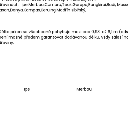
VRTÁK STUPŇOVITÝ 4,7X25
VENKOVNÍ GRIL 
dřevinách:
Ipe
,
Merbau
,
Cumaru
,
Teak
,
Garapa
,
Bangkirai
,
Badi
,
Mass
913,91 Kč
55 176 Kč
jasan
,
Denya
,
Kampas
,
Keruing
,
Modřín sibiřský
,
Délka prken se všeobecně pohybuje mezi cca 0,93 až 6,1 m (od
není možné předem garantovat dodávanou délku, vždy záleží na 
dřeviny.
Ipe
Merbau