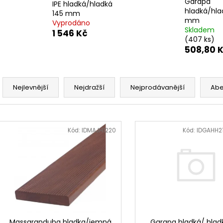
Garapa
IPE hladká/hladká
hladká/hla
145 mm
mm
Vyprodáno
Skladem
1 546 Kč
(407 ks)
508,80 
Ř
a
Nejlevnější
Nejdražší
Nejprodávanější
Ab
z
e
V
n
ý
Kód:
IDMAJH1220
Kód:
IDGAHH2
í
p
p
i
r
s
o
p
d
r
u
o
k
Garapa hladká/ hlad
Massaranduba hladka/jemná