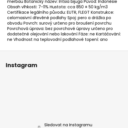
merbau Botanický název: Intsia bijuga Původ: Indonésie
Obsah vlhkosti: 7-11% Hustota: cca 850 ± 50 kg/m3
Certifikace legálního původu: EUTR, FLEGT Konstrukce:
celomasivní dřevěné podlahy Spoj: pero a drážka po
obvodu Povrch: surový určeno pro broušení povrchu
Povrchová úprava: bez povrchové úpravy určeno pro
dodatečné olejování nebo lakování Fáze: ne Kartáčování:
ne Vhodnost na teplovodní podlahové topení: ano
Z
á
Instagram
p
a
t
í
Sledovat na Instagramu