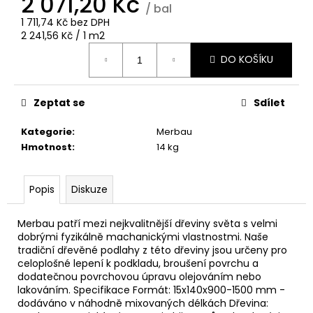
2 071,20 Kč
č
/ bal
u
1 711,74 Kč bez DPH
j
Měrná
2 241,56 Kč / 1 m2
e
cena:
DO KOŠÍKU
m
e
Zeptat se
Sdílet
KLIP
EXTREME4
Kategorie
:
Merbau
555
Hmotnost
:
14 kg
KS
ČERNÝ
4MM
Popis
Diskuze
11
552,48
Kč
Merbau patří mezi nejkvalitnější dřeviny světa s velmi
dobrými fyzikálně machanickými vlastnostmi. Naše
tradiční dřevěné podlahy z této dřeviny jsou určeny pro
celoplošné lepení k podkladu, broušení povrchu a
dodatečnou povrchovou úpravu olejováním nebo
lakováním. Specifikace Formát: 15x140x900-1500 mm -
dodáváno v náhodně mixovaných délkách Dřevina: