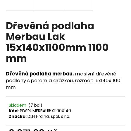
a
j
í
Dřevěná podlaha
t
Merbau Lak
?
15x140x1100mm 1100
mm
HLEDAT
Dřěvěná podlaha merbau,
masivní dřevěné
podlahy s perem a drážkou, rozměr: 15x140x1100
mm
D
o
p
Skladem
(7 bal)
Kód:
PDSPUMERBAU15X1100X140
o
Značka:
DLH Hrdina, spol. s r.o.
r
u