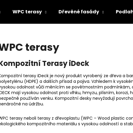
WPC terasy
Dřevěné fasády
Podla
Co potřebujete najít?
WPC terasy
HLEDAT
Kompozitní Terasy iDeck
Kompozitní terasy iDeck je nový produkt vyrobený ze dřeva a 
Doporučujeme
polyetylénu (HDPE) a dalších přísad a pojiva. Vzhledem k vyso
vysokou odolnost vůči měnícím se povětrnostním podmínkám, a
IDECK mají vysokou odolnost proti vlhku, hmyzu, plísním, korozi,
bezpečně používán venku. Kompozitní desky nevyžadují povrchovo
nenáročné na údržbu.
WPC terasy neboli terasy z dřevoplastu (WPC – Wood plastic com
ekologického kompozitního materiálu s vysokou odolností a stabi