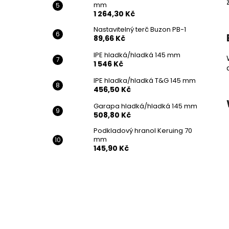
mm
1 264,30 Kč
Nastavitelný terč Buzon PB-1
89,66 Kč
IPE hladká/hladká 145 mm
1 546 Kč
IPE hladka/hladká T&G 145 mm
456,50 Kč
Garapa hladká/hladká 145 mm
508,80 Kč
Podkladový hranol Keruing 70
mm
145,90 Kč