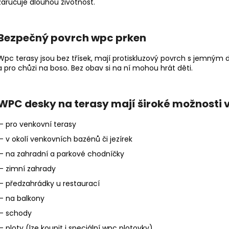
zaručuje dlouhou životnost.
Bezpečný povrch wpc prken
Wpc terasy jsou bez třísek, mají protiskluzový povrch s jemným 
a pro chůzi na boso. Bez obav si na ní mohou hrát děti.
WPC desky na terasy mají široké možnosti v
- pro venkovní terasy
- v okolí venkovních bazénů či jezírek
- na zahradní a parkové chodníčky
- zimní zahrady
- předzahrádky u restaurací
- na balkony
- schody
- ploty (lze koupit i speciální wpc plotovky)