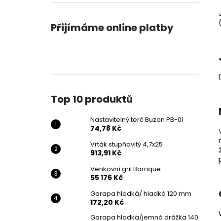
NASTAVITELNÝ TERČ BUZON PB-01
l
74,78 Kč
Přijímáme online platby
Top 10 produktů
Nastavitelný terč Buzon PB-01
74,78 Kč
Vrták stupňovitý 4,7x25
913,91 Kč
Venkovní gril Barrique
55 176 Kč
Garapa hladká/ hladká 120 mm
172,20 Kč
Garapa hladka/jemná drážka 140