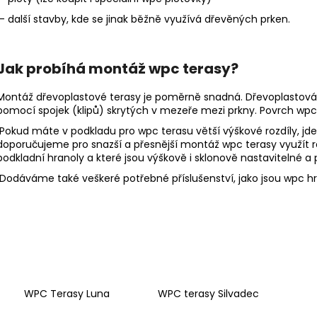
- další stavby, kde se jinak běžně využívá dřevěných prken.
Jak probíhá montáž wpc terasy?
Montáž dřevoplastové terasy je poměrně snadná. Dřevoplastová t
pomocí spojek (klipů) skrytých v mezeře mezi prkny. Povrch wpc
Pokud máte v podkladu pro wpc terasu větší výškové rozdíly, jde
doporučujeme pro snazší a přesnější montáž wpc terasy využít re
podkladní hranoly a které jsou výškově i sklonově nastavitelné
Dodáváme také veškeré potřebné příslušenství, jako jsou wpc hrano
WPC Terasy Luna
WPC terasy Silvadec