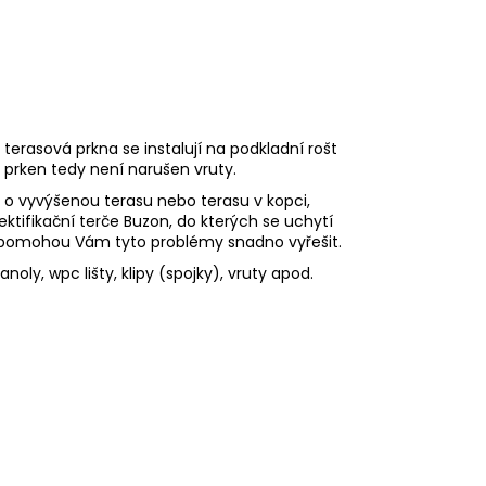
erasová prkna se instalují na podkladní rošt
 prken tedy není narušen vruty.
 o vyvýšenou terasu nebo terasu v kopci,
ktifikační terče Buzon, do kterých se uchytí
 a pomohou Vám tyto problémy snadno vyřešit.
ly, wpc lišty, klipy (spojky), vruty apod.