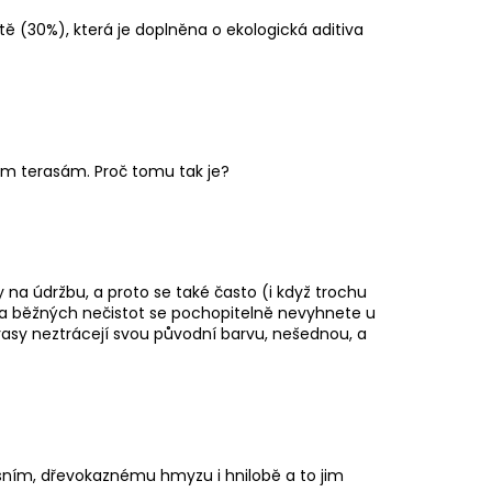
BARRIQUE
ě (30%), která je doplněna o ekologická aditiva
ným terasám. Proč tomu tak je?
na údržbu, a proto se také často (i když trochu
 a běžných nečistot se pochopitelně nevyhnete u
erasy neztrácejí svou původní barvu, nešednou, a
ísním, dřevokaznému hmyzu i hnilobě a to jim