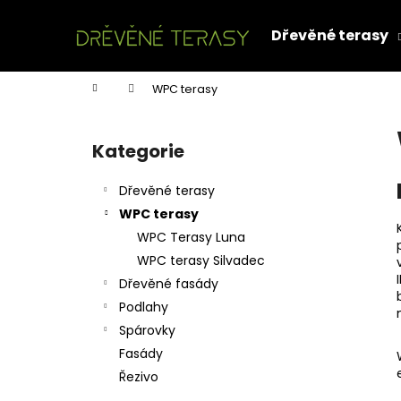
K
Přejít
na
o
Dřevěné terasy
obsah
Zpět
Zpět
š
do
do
í
Domů
WPC terasy
k
obchodu
obchodu
P
o
Kategorie
Přeskočit
s
kategorie
t
Dřevěné terasy
r
WPC terasy
a
WPC Terasy Luna
n
WPC terasy Silvadec
n
Dřevěné fasády
í
Podlahy
p
Spárovky
a
Fasády
n
Řezivo
e