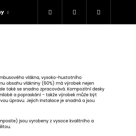
Hledat
Přihlášení
Nákupní
hy
Spárovky
Fasády
Řezivo
Obch
košík
bambusového vlákna, vysoko-hustotního
kému obsahu vlákniny (60%) má výrobek nejen
le také se snadno zpracovává. Kompozitní desky
 hnilobě a popraskání - takže výrobek může být
u úpravu. Jejich instalace je snadná a jsou
Následující
posite) jsou vyrobeny z vysoce kvalitního a
litou.