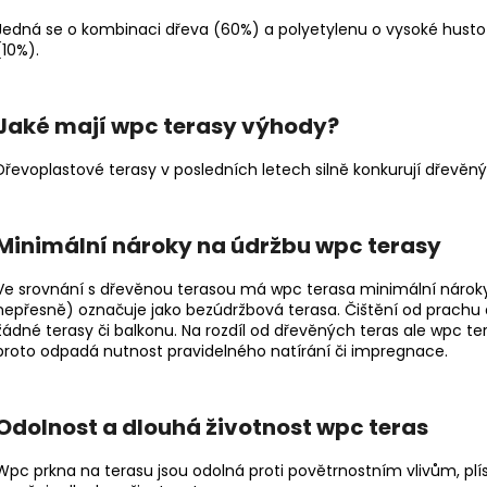
VRTÁK STUPŇOVITÝ 4,7X25
VENKOVNÍ GRIL 
Jedná se o kombinaci dřeva (60%) a polyetylenu o vysoké hustot
913,91 Kč
55 176 Kč
(10%).
Jaké mají wpc terasy výhody?
Dřevoplastové terasy v posledních letech silně konkurují dřevě
Minimální nároky na údržbu wpc terasy
Ve srovnání s dřevěnou terasou má wpc terasa minimální nároky 
nepřesně) označuje jako bezúdržbová terasa. Čištění od prachu
žádné terasy či balkonu. Na rozdíl od dřevěných teras ale wpc t
proto odpadá nutnost pravidelného natírání či impregnace.
Odolnost a dlouhá životnost wpc teras
Wpc prkna na terasu jsou odolná proti povětrnostním vlivům, pl