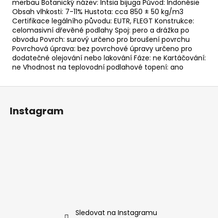
merbau Botanický název: Intsia bijuga Původ: Indonésie
Obsah vlhkosti: 7-11% Hustota: cca 850 ± 50 kg/m3
Certifikace legálního původu: EUTR, FLEGT Konstrukce:
celomasivní dřevěné podlahy Spoj: pero a drážka po
obvodu Povrch: surový určeno pro broušení povrchu
Povrchová úprava: bez povrchové úpravy určeno pro
dodatečné olejování nebo lakování Fáze: ne Kartáčování:
ne Vhodnost na teplovodní podlahové topení: ano
Z
á
Instagram
p
a
t
í
Sledovat na Instagramu