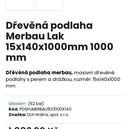
a
j
í
Dřevěná podlaha
t
Merbau Lak
?
15x140x1000mm 1000
mm
HLEDAT
Dřěvěná podlaha merbau,
masivní dřevěné
podlahy s perem a drážkou, rozměr: 15x140x1000
mm
D
o
p
Skladem
(62 bal)
Kód:
PDSPUMERBAU15X1000X140
o
Značka:
DLH Hrdina, spol. s r.o.
r
u