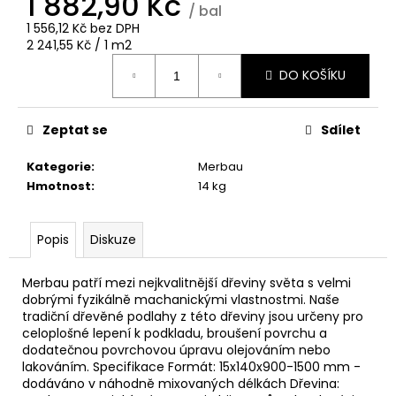
1 882,90 Kč
č
/ bal
u
1 556,12 Kč bez DPH
j
Měrná
2 241,55 Kč / 1 m2
e
cena:
DO KOŠÍKU
m
e
Zeptat se
Sdílet
PODKLADOVÝ
HRANOL
Kategorie
:
Merbau
KERUING
Hmotnost
:
14 kg
70
MM
145,90
Popis
Diskuze
Kč
Merbau patří mezi nejkvalitnější dřeviny světa s velmi
dobrými fyzikálně machanickými vlastnostmi. Naše
tradiční dřevěné podlahy z této dřeviny jsou určeny pro
celoplošné lepení k podkladu, broušení povrchu a
dodatečnou povrchovou úpravu olejováním nebo
lakováním. Specifikace Formát: 15x140x900-1500 mm -
dodáváno v náhodně mixovaných délkách Dřevina: