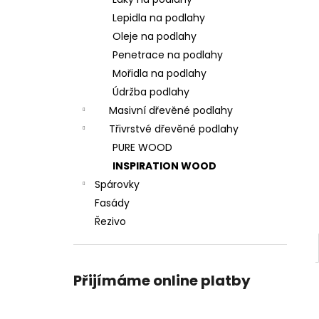
TEAK TCLIP T&G 125 MM
l
Lepidla na podlahy
470,70 Kč
Oleje na podlahy
Penetrace na podlahy
Mořidla na podlahy
Údržba podlahy
Masivní dřevěné podlahy
Třivrstvé dřevěné podlahy
PURE WOOD
INSPIRATION WOOD
Spárovky
Fasády
Řezivo
Přijímáme online platby