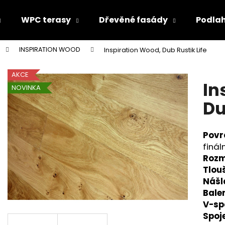
WPC terasy
Dřevěné fasády
Podla
INSPIRATION WOOD
Inspiration Wood, Dub Rustik Life
Co potřebujete najít?
AKCE
In
NOVINKA
HLEDAT
Du
Povr
Doporučujeme
finál
Rozm
Tlou
Nášl
Bale
V-sp
Spoje