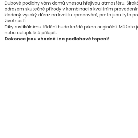
Dubové podlahy vám domů vnesou hřejivou atmosféru.
Širok
odrazem skutečné přírody v kombinaci s kvalitním provedení
kladený vysoký důraz na kvalitu zpracování, proto jsou tyto p
životností.
Díky rustikálnímu třídění bude každé prkno originální.
Můžete 
nebo celoplošně přilepit.
Dokonce jsou vhodné i na podlahové topení!