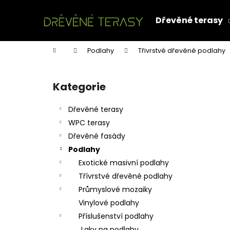
K
Přejít
na
o
Dřevěné terasy
obsah
Zpět
Zpět
š
do
do
í
Domů
Podlahy
Třivrstvé dřevěné podlahy
k
obchodu
obchodu
P
o
Kategorie
Přeskočit
s
kategorie
t
Dřevěné terasy
r
WPC terasy
a
Dřevěné fasády
n
Podlahy
n
Exotické masivní podlahy
í
Třívrstvé dřevěné podlahy
p
Průmyslové mozaiky
a
Vinylové podlahy
n
Příslušenství podlahy
e
Laky na podlahy