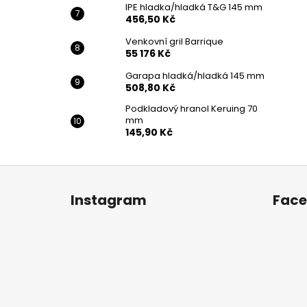
IPE hladka/hladká T&G 145 mm
456,50 Kč
Venkovní gril Barrique
55 176 Kč
Garapa hladká/hladká 145 mm
508,80 Kč
Podkladový hranol Keruing 70
mm
145,90 Kč
Z
á
Instagram
Fac
p
a
t
í