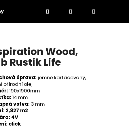
Hledat
Přihlášení
Nákupní
hy
Spárovky
Fasády
Řezivo
Obch
košík
spiration Wood,
b Rustik Life
chová úprava:
jemně kartáčovaný,
ní přírodní olej
ěr:
190x1900mm
šťka:
14 mm
apná vstva:
3 mm
ní: 2,827 m2
Následující
ára: 4V
ní: click