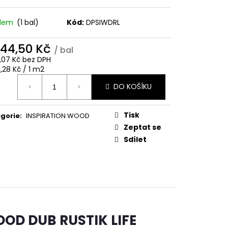
/JEMNÁ DRÁŽKA 140
adem
(1 bal)
Kód:
DPSIWDRL
744,50 Kč
/ bal
1,07 Kč bez DPH
ná
,28 Kč / 1 m2
:
DO KOŠÍKU
Tisk
gorie
:
INSPIRATION WOOD
Zeptat se
Sdílet
OOD DUB RUSTIK LIFE