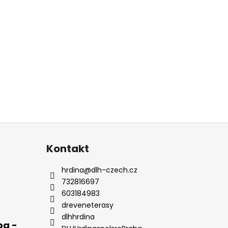
Kontakt
hrdina
@
dlh-czech.cz
732816697
603184983
dreveneterasy
dlhhrdina
pa -