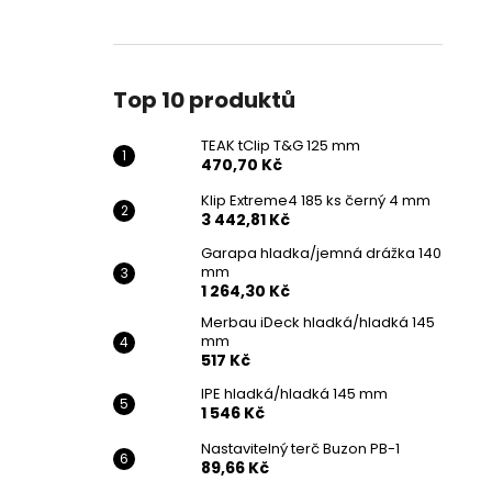
Top 10 produktů
TEAK tClip T&G 125 mm
470,70 Kč
Klip Extreme4 185 ks černý 4 mm
3 442,81 Kč
Garapa hladka/jemná drážka 140
mm
1 264,30 Kč
Merbau iDeck hladká/hladká 145
mm
517 Kč
IPE hladká/hladká 145 mm
1 546 Kč
Nastavitelný terč Buzon PB-1
89,66 Kč