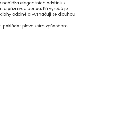
á nabídka elegantních odstínů s
m a příznivou cenou.
Při výrobě je
odlahy odolné a vyznačují se dlouhou
je pokládat plovoucím způsobem