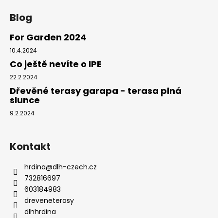
č
u
Blog
j
e
For Garden 2024
m
10.4.2024
e
Co ještě nevíte o IPE
22.2.2024
KLIP
Dřevěné terasy garapa - terasa plná
EXTREME4
slunce
185
KS
9.2.2024
ČERNÝ
4
MM
Kontakt
3
442,81
Kč
hrdina
@
dlh-czech.cz
732816697
603184983
dreveneterasy
dlhhrdina