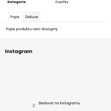
č
Kategorie
:
Doplňky
u
j
e
Popis
Diskuze
m
e
Popis produktu není dostupný
Z
GARAPA
HLADKÁ/HLADKÁ
á
Instagram
145
p
MM
a
508,80
Kč
t
í
Sledovat na Instagramu