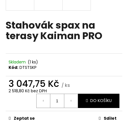
a
j
í
Stahovák spax na
t
terasy Kaiman PRO
?
Skladem
(1 ks)
HLEDAT
Kód:
DTSTSKP
3 047,75 Kč
/ ks
D
2 518,80 Kč bez DPH
Měrná
o
DO KOŠÍKU
cena:
p
o
r
Zeptat se
Sdílet
u