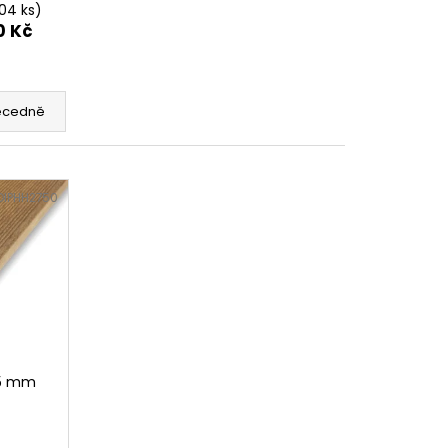
104 ks)
0 Kč
ecedně
DIPHH2750
45 mm