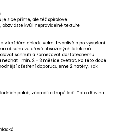
BARRIQUE
é.
je sice přímé, ale též spirálově
 obzvláště kvůli nepravidelné textuře
 Je v každém ohledu velmi trvanlivé a po vysušení
okému obsahu ve dřevě obsažených látek má
malovat schnutí a zamezovat dostatečnému
ou nechat min. 2 - 3 měsíce zvětrat. Po této době
vhodnější ošetření doporučujeme 2 nátěry. Tak
lodních palub, zábradlí a trupů lodí. Tato dřevina
/hladká