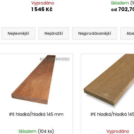
Vyprodáno
Skladem
(
1 546 Kč
702,7
od
Ř
a
Nejlevnější
Nejdražší
Nejprodávanější
Ab
z
e
V
n
ý
Kód:
IDIPNHH1250
Kód:
I
í
p
p
i
r
s
o
p
d
r
u
o
k
d
IPE hladká/hladká 145 mm
IPE hladká/hladká 1
t
u
ů
k
Skladem
(104 ks)
Vyprodáno