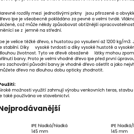
VRTÁK STUPŇOVITÝ 4,7X25
VENKOVNÍ GRIL 
913,91 Kč
55 176 Kč
Barevné rozdíly mezi jednotlivými prkny jsou přirozené a obvykl
dřevo Ipe je všeobecně pokládáno za pevné a velmi tvrdé. Vlákno 
uložené, což může někdy způsobovat obtížnější opracovatelnost,
měnící se z jemné na střední.
Ipe je velice těžké dřevo, s hustotou po vysušení až 1200 kg/m3.
je stabilní. Díky vysoké tvrdosti a díky vysoké hustotě a vys
dlouhou životnost. Tyto ve dřevě obsažené látky mohou zpo
přilnutí barvy. Proto je velmi vhodné dřevo Ipe před první úprav
pro zachování původní barvy je vhodné dřevo ošetřit a jako nej
můžete dřevo na dlouhou dobu opticky zhodnotit.
Použití:
Široké možnosti využití zahrnují výrobu venkovních teras, stavbu 
je také používána ve stavebnictví.
Nejprodávanější
IPE hladká/hladká
IPE hladká
145 mm
145 mm