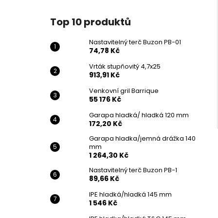
Top 10 produktů
Nastavitelný terč Buzon PB-01
74,78 Kč
Vrták stupňovitý 4,7x25
913,91 Kč
Venkovní gril Barrique
55 176 Kč
Garapa hladká/ hladká 120 mm
172,20 Kč
Garapa hladka/jemná drážka 140
mm
1 264,30 Kč
Nastavitelný terč Buzon PB-1
89,66 Kč
IPE hladká/hladká 145 mm
1 546 Kč