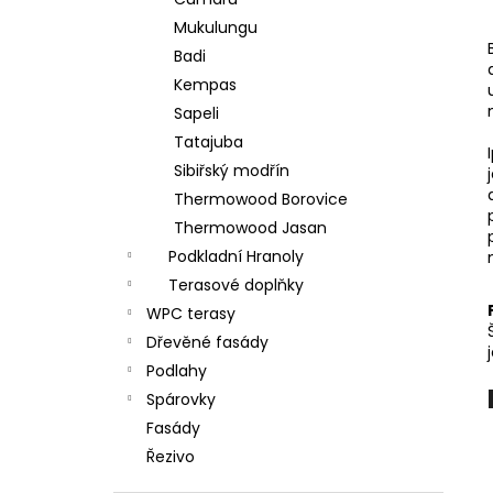
NASTAVITELNÝ TERČ BUZON PB-01
l
Mukulungu
74,78 Kč
Badi
Kempas
Sapeli
Tatajuba
Sibiřský modřín
Thermowood Borovice
Thermowood Jasan
Podkladní Hranoly
Terasové doplňky
WPC terasy
Dřevěné fasády
Podlahy
Spárovky
Fasády
Řezivo