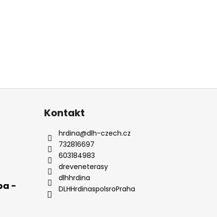
Kontakt
hrdina
@
dlh-czech.cz
732816697
603184983
dreveneterasy
dlhhrdina
pa -
DLHHrdinaspolsroPraha