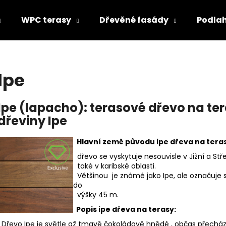
WPC terasy
Dřevěné fasády
Podla
Co potřebujete najít?
Ipe
HLEDAT
Ipe (lapacho): terasové dřevo na ter
dřeviny Ipe
Doporučujeme
Hlavní země původu ipe dřeva na tera
dřevo se vyskytuje nesouvisle v Jižní a St
také v karibské oblasti.
Většinou je známé jako Ipe, ale označuje s
do
výšky 45 m.
Popis ipe dřeva na terasy:
Dřevo Ipe je světle až tmavě čokoládově hnědé , občas přecház