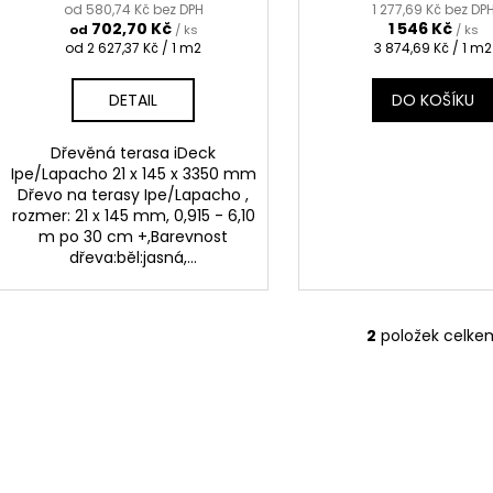
t
od 580,74 Kč bez DPH
1 277,69 Kč bez DP
702,70 Kč
1 546 Kč
od
/ ks
/ ks
ů
Měrná
Měrná
od 2 627,37 Kč / 1 m2
3 874,69 Kč / 1 m2
cena:
cena:
DETAIL
DO KOŠÍKU
Dřevěná terasa iDeck
Ipe/Lapacho 21 x 145 x 3350 mm
Dřevo na terasy Ipe/Lapacho ,
rozmer: 21 x 145 mm, 0,915 - 6,10
m po 30 cm +,Barevnost
dřeva:běl:jasná,...
2
položek celke
O
v
l
á
d
a
c