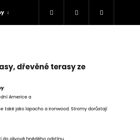
Hledat
Přihlášení
Nákupní
hy
Spárovky
Fasády
Řezivo
Obch
košík
asy, dřevěné terasy ze
sy
:
řední Americe a
e také jako lapacho a ironwood. Stromy dorůstají
Následující
í do olivově hnědého odstínu.