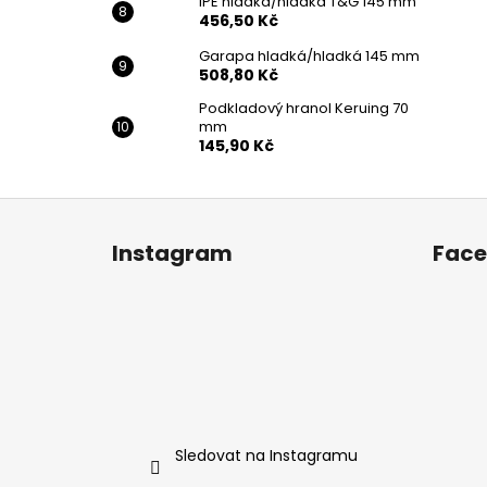
IPE hladka/hladká T&G 145 mm
456,50 Kč
Garapa hladká/hladká 145 mm
508,80 Kč
Podkladový hranol Keruing 70
mm
145,90 Kč
Z
á
Instagram
Fac
p
a
t
í
Sledovat na Instagramu