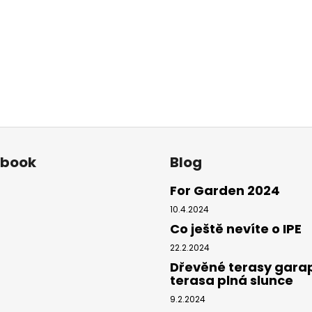
í
p
r
v
k
y
v
ý
p
i
ebook
Blog
s
u
For Garden 2024
10.4.2024
Co ještě nevíte o IPE
22.2.2024
Dřevěné terasy gara
terasa plná slunce
9.2.2024