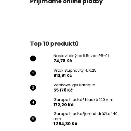
Přijímáme online platby
NASTAVITELNÝ TERČ BUZON PB-01
l
74,78 Kč
Top 10 produktů
Nastavitelný terč Buzon PB-01
74,78 Kč
Vrták stupňovitý 4,7x25
913,91 Kč
Venkovní gril Barrique
55 176 Kč
Garapa hladká/ hladká 120 mm
172,20 Kč
Garapa hladka/jemná drážka 140
mm
1 264,30 Kč