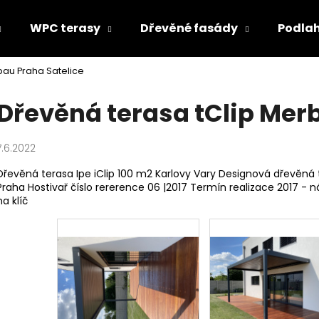
WPC terasy
Dřevěné fasády
Podla
bau Praha Satelice
Co potřebujete najít?
Dřevěná terasa tClip Mer
HLEDAT
7.6.2022
Dřevěná terasa Ipe iClip 100 m2 Karlovy Vary Designová dřevěná te
Praha Hostivař číslo rererence 06 |2017 Termín realizace 2017 -
Doporučujeme
na klíč