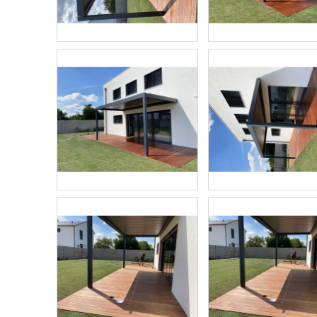
VRTÁK STUPŇOVITÝ 4,7X25
VENKOVNÍ GRIL 
913,91 Kč
55 176 Kč