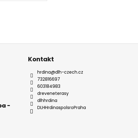
Kontakt
hrdina
@
dlh-czech.cz
732816697
603184983
dreveneterasy
dlhhrdina
pa -
DLHHrdinaspolsroPraha