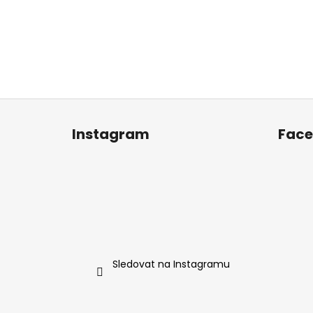
Z
á
Instagram
Fac
p
a
t
í
Sledovat na Instagramu