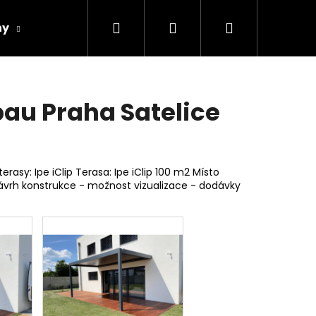
Hledat
Přihlášení
Nákupní
hy
Spárovky
Fasády
Řezivo
Obch
košík
bau Praha Satelice
rasy: Ipe iClip Terasa: Ipe iClip 100 m2 Místo
 návrh konstrukce - možnost vizualizace - dodávky
Následující