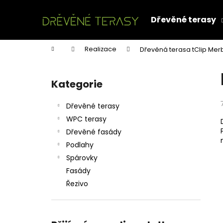
K
Přejít
na
o
Dřevěné terasy
obsah
Zpět
Zpět
š
do
do
í
Domů
Realizace
Dřevěná terasa tClip Mer
k
obchodu
obchodu
P
o
Kategorie
Přeskočit
s
kategorie
t
Dřevěné terasy
r
WPC terasy
a
Dřevěné fasády
n
Podlahy
n
Spárovky
í
Fasády
p
Řezivo
a
n
e