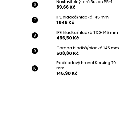
Nastavitelný terč Buzon PB-1
89,66 Kč
IPE hladká/hladká 145 mm
1 546 Kč
IPE hladka/hladká T&G 145 mm
456,50 Kč
Garapa hladká/hladká 145 mm
508,80 Kč
Podkladový hranol Keruing 70
mm
145,90 Kč