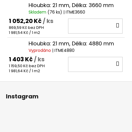
Hloubka: 21 mm, Délka: 3660 mm
Skladem
(76 ks)
| ITME3660
1 052,20 Kč
/ ks
DO
869,59 Kč bez DPH
KOŠ
Měrná
1 981,54 Kč / 1 m2
cena:
Hloubka: 21 mm, Délka: 4880 mm
Vyprodáno
| ITME4880
1 403 Kč
/ ks
DO
1 159,50 Kč bez DPH
KOŠ
Měrná
1 981,64 Kč / 1 m2
cena:
Z
á
Instagram
p
a
t
í