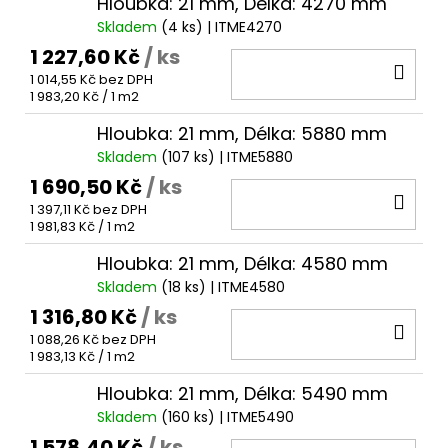
Hloubka: 21 mm, Délka: 4270 mm
Skladem
(4 ks)
| ITME4270
1 227,60 Kč
/ ks
DO
1 014,55 Kč bez DPH
KOŠ
Měrná
1 983,20 Kč / 1 m2
cena:
Hloubka: 21 mm, Délka: 5880 mm
Skladem
(107 ks)
| ITME5880
1 690,50 Kč
/ ks
DO
1 397,11 Kč bez DPH
KOŠ
Měrná
1 981,83 Kč / 1 m2
cena:
Hloubka: 21 mm, Délka: 4580 mm
Skladem
(18 ks)
| ITME4580
1 316,80 Kč
/ ks
DO
1 088,26 Kč bez DPH
KOŠ
Měrná
1 983,13 Kč / 1 m2
cena:
Hloubka: 21 mm, Délka: 5490 mm
Skladem
(160 ks)
| ITME5490
1 578,40 Kč
/ ks