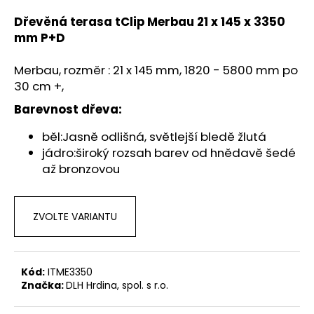
a
Dřevěná terasa tClip Merbau 21 x 145 x 3350
j
mm P+D
í
t
Merbau, rozměr : 21 x 145 mm, 1820 - 5800 mm po
30 cm +,
?
Barevnost dřeva:
běl:Jasně odlišná, světlejší bledě žlutá
jádro:široký rozsah barev od hnědavě šedé
HLEDAT
až bronzovou
ZVOLTE VARIANTU
D
o
p
o
Kód:
ITME3350
r
Značka:
DLH Hrdina, spol. s r.o.
u