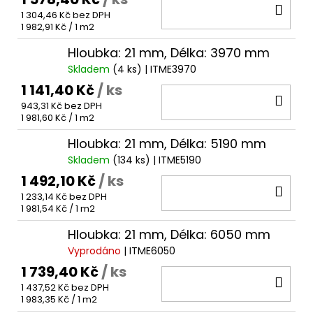
DO
1 304,46 Kč bez DPH
KOŠ
Měrná
1 982,91 Kč / 1 m2
cena:
Hloubka: 21 mm, Délka: 3970 mm
Skladem
(4 ks)
| ITME3970
1 141,40 Kč
/ ks
DO
943,31 Kč bez DPH
KOŠ
Měrná
1 981,60 Kč / 1 m2
cena:
Hloubka: 21 mm, Délka: 5190 mm
Skladem
(134 ks)
| ITME5190
1 492,10 Kč
/ ks
DO
1 233,14 Kč bez DPH
KOŠ
Měrná
1 981,54 Kč / 1 m2
cena:
Hloubka: 21 mm, Délka: 6050 mm
Vyprodáno
| ITME6050
1 739,40 Kč
/ ks
DO
1 437,52 Kč bez DPH
KOŠ
Měrná
1 983,35 Kč / 1 m2
cena: