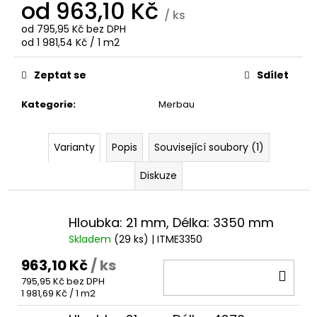
č
od
963,10 Kč
/ ks
u
od
795,95 Kč
bez DPH
j
Měrná
od 1 981,54 Kč / 1 m2
e
cena:
m
Zeptat se
Sdílet
e
Kategorie
:
Merbau
MERBAU
IDECK
HLADKÁ/HLADKÁ
Varianty
Popis
Související soubory (1)
145
MM
Diskuze
517
Kč
Hloubka: 21 mm, Délka: 3350 mm
Skladem
(29 ks)
| ITME3350
963,10 Kč
/ ks
DO
795,95 Kč bez DPH
KOŠ
Měrná
1 981,69 Kč / 1 m2
cena: