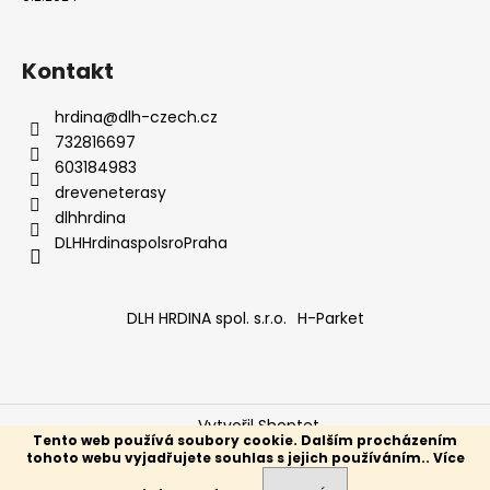
Kontakt
hrdina
@
dlh-czech.cz
732816697
603184983
dreveneterasy
dlhhrdina
DLHHrdinaspolsroPraha
DLH HRDINA spol. s.r.o.
H-Parket
Vytvořil Shoptet
Tento web používá soubory cookie. Dalším procházením
Copyright 2026
Dřevěné Terasy
. Všechna práva
tohoto webu vyjadřujete souhlas s jejich používáním.. Více
vyhrazena.