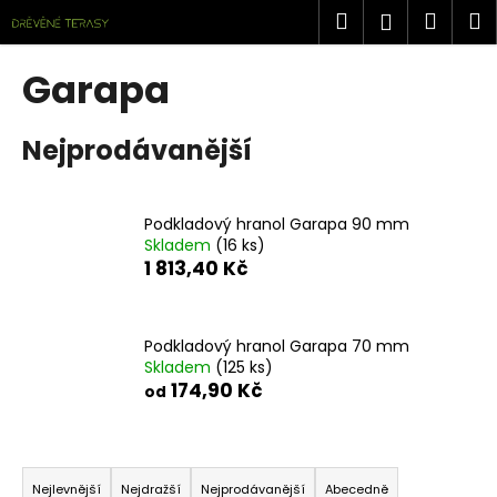
K
Přejít
Hledat
Náku
M
Přihlášen
na
o
obsah
Zpět
Zpět
košík
š
Garapa
í
C
k
Nejprodávanější
o
p
o
Podkladový hranol Garapa 90 mm
t
Skladem
(16 ks)
ř
1 813,40 Kč
e
b
u
Podkladový hranol Garapa 70 mm
Skladem
(125 ks)
j
174,90 Kč
od
e
t
Ř
e
a
n
Nejlevnější
Nejdražší
Nejprodávanější
Abecedně