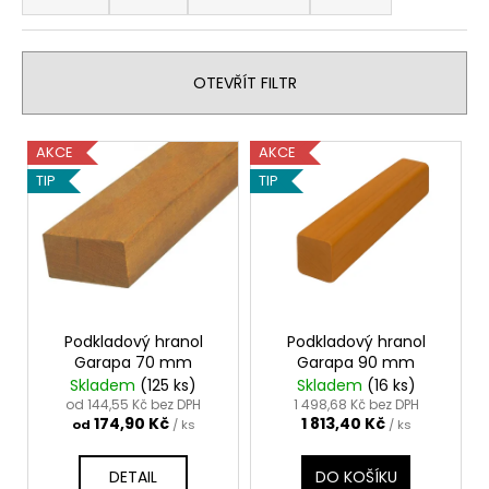
z
a
e
j
n
í
OTEVŘÍT FILTR
í
t
p
?
V
AKCE
AKCE
r
ý
TIP
TIP
o
p
d
i
u
HLEDAT
s
k
p
t
r
ů
o
Podkladový hranol
Podkladový hranol
D
Garapa 70 mm
Garapa 90 mm
o
d
Skladem
(125 ks)
Skladem
(16 ks)
p
u
od 144,55 Kč bez DPH
1 498,68 Kč bez DPH
o
174,90 Kč
1 813,40 Kč
k
od
/ ks
/ ks
r
t
u
DETAIL
DO KOŠÍKU
ů