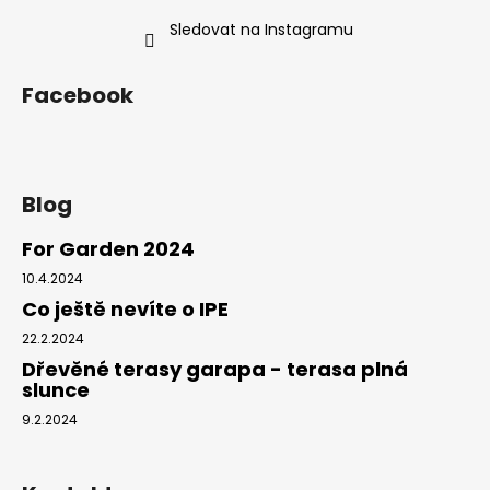
y
v
Sledovat na Instagramu
ý
p
Facebook
i
s
u
Blog
For Garden 2024
10.4.2024
Co ještě nevíte o IPE
22.2.2024
Dřevěné terasy garapa - terasa plná
slunce
9.2.2024