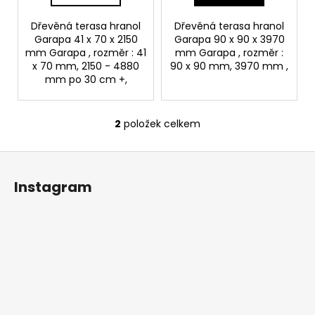
č
u
Dřevěná terasa hranol
Dřevěná terasa hranol
j
Garapa 41 x 70 x 2150
Garapa 90 x 90 x 3970
e
mm Garapa , rozměr : 41
mm Garapa , rozměr :
m
x 70 mm, 2150 - 4880
90 x 90 mm, 3970 mm ,
e
mm po 30 cm +,
VRTÁK
2
položek celkem
O
STUPŇOVITÝ
v
4,7X25
Z
l
913,91
á
á
Kč
Instagram
d
p
a
a
c
t
í
í
p
r
v
k