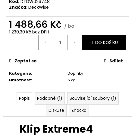
č
Kód:
DTDW026748
u
Značka:
DeckWise
j
e
1 488,66 Kč
/ bal
m
1 230,30 Kč bez DPH
e
Měrná
DO KOŠÍKU
cena:
GARAPA
HLADKÁ/HLADKÁ
Zeptat se
Sdílet
145
MM
Kategorie
:
Doplňky
508,80
Kč
Hmotnost
:
5 kg
Popis
Podobné (1)
Související soubory (1)
Diskuze
Značka
Klip Extreme4