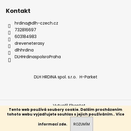
Kontakt
hrdina
@
dlh-czech.cz
732816697
603184983
dreveneterasy
dlhhrdina
DLHHrdinaspolsroPraha
DLH HRDINA spol. s.r.o.
H-Parket
Vytvořil Shoptet
Tento web používá soubory cookie. Dalším procházením
Copyright 2026
Dřevěné Terasy
. Všechna práva
tohoto webu vyjadřujete souhlas s jejich používáním.. Více
vyhrazena.
Stánky se připravují
informací
zde
.
ROZUMÍM