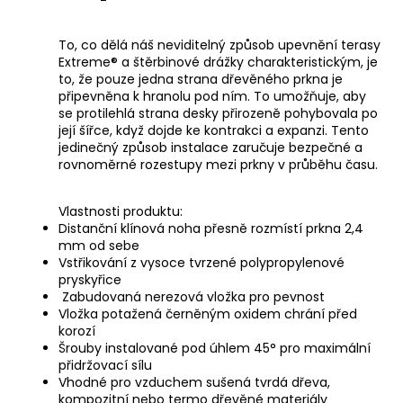
To, co dělá náš neviditelný způsob upevnění terasy
Extreme® a štěrbinové drážky charakteristickým, je
to, že pouze jedna strana dřevěného prkna je
připevněna k hranolu pod ním. To umožňuje, aby
se protilehlá strana desky přirozeně pohybovala po
její šířce, když dojde ke kontrakci a expanzi. Tento
jedinečný způsob instalace zaručuje bezpečné a
rovnoměrné rozestupy mezi prkny v průběhu času.
Vlastnosti produktu:
Distanční klínová noha přesně rozmístí prkna 2,4
mm od sebe
Vstřikování z vysoce tvrzené polypropylenové
pryskyřice
Zabudovaná nerezová vložka pro pevnost
Vložka potažená černěným oxidem chrání před
korozí
Šrouby instalované pod úhlem 45° pro maximální
přidržovací sílu
Vhodné pro vzduchem sušená tvrdá dřeva,
kompozitní nebo termo dřevěné materiály