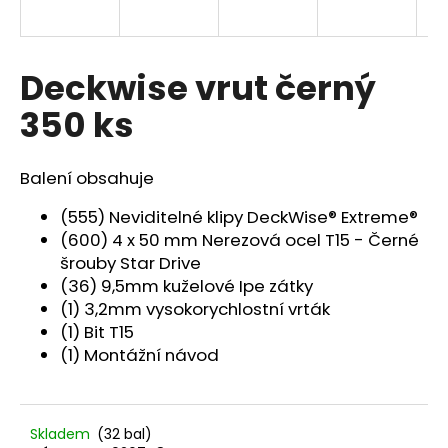
a
j
í
Deckwise vrut černý
t
350 ks
?
Balení obsahuje
(555) Neviditelné klipy DeckWise® Extreme®
HLEDAT
(600) 4 x 50 mm Nerezová ocel T15 - Černé
šrouby Star Drive
(36) 9,5mm kuželové Ipe zátky
(1) 3,2mm vysokorychlostní vrták
D
(1) Bit T15
o
(1) Montážní návod
p
o
r
u
Skladem
(32 bal)