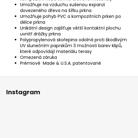
Umožňuje na vzduchu sušenou expanzi
dovezeného dřeva na šířku prkna
Umožňuje pohyb PVC a kompozitních prken po
délce prkna
Unikátní design zajišťuje větší kontaktní plochu
uvnitř drážky prkna
Polypropylenová skořepina odolná proti škodlivým
UV slunečním paprskům 3 možnosti barev klipů,
které odpovídají materiálu terasy
Omezená záruka
Prémiové Made & U.S.A. patentované
Z
á
Instagram
p
a
t
í