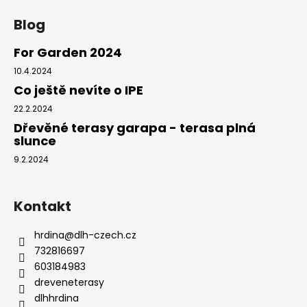
č
u
Blog
j
e
For Garden 2024
m
10.4.2024
e
Co ještě nevíte o IPE
22.2.2024
GARAPA
Dřevěné terasy garapa - terasa plná
HLADKÁ/HLADKÁ
slunce
145
MM
9.2.2024
508,80
Kč
Kontakt
hrdina
@
dlh-czech.cz
732816697
603184983
dreveneterasy
dlhhrdina