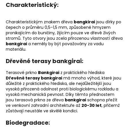
Charakteristický:
Charakteristickým znakem dřeva
bangkirai
jsou dírky po
čepech o průměru 0,5–1,5 mm, způsobené hmyzem
pronikajícím do buničiny, žijícím pouze ve dřevě živých
stromů. Tyto otvory jsou zcela přirozenou vlastností dřeva
bankgirai
a neměly by být považovány za vadu
materiálu.
Dřevěné terasy bankgirai:
Terasové prkno
Bankgirai
z praktického hlediska
Dřevěné terasy bankgirai
má mnoho výhod, které jsou
důležité z praktického hlediska, ale nejdůležitější jsou
vysoká přirozená odolnost proti biologickému rozkladu a
vysoká mechanická pevnost. Díky těmto přednostem
jsou terasová prkna ze dřeva
bankgirai
schopna přežít
ve venkovní zahradní architektuře až
20-30 let
, přičemž
zůstávají neustále ve skvělé kondici.
Biodegradace: