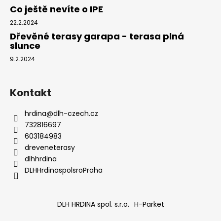
Co ještě nevíte o IPE
22.2.2024
Dřevěné terasy garapa - terasa plná
slunce
9.2.2024
Kontakt
hrdina
@
dlh-czech.cz
732816697
603184983
dreveneterasy
dlhhrdina
DLHHrdinaspolsroPraha
DLH HRDINA spol. s.r.o.
H-Parket