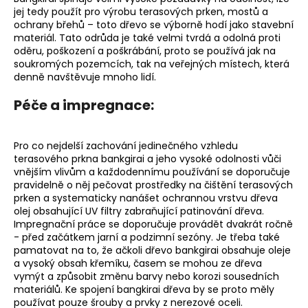
jej tedy použít pro výrobu terasových prken, mostů a
ochrany břehů – toto dřevo se výborně hodí jako stavební
materiál. Tato odrůda je také velmi tvrdá a odolná proti
oděru, poškození a poškrábání, proto se používá jak na
soukromých pozemcích, tak na veřejných místech, která
denně navštěvuje mnoho lidí.
Péče a impregnace:
Pro co nejdelší zachování jedinečného vzhledu
terasového prkna bankgirai a jeho vysoké odolnosti vůči
vnějším vlivům a každodennímu používání se doporučuje
pravidelně o něj pečovat prostředky na čištění terasových
prken a systematicky nanášet ochrannou vrstvu dřeva
olej obsahující UV filtry zabraňující patinování dřeva.
Impregnační práce se doporučuje provádět dvakrát ročně
- před začátkem jarní a podzimní sezóny. Je třeba také
pamatovat na to, že ačkoli dřevo bankgirai obsahuje oleje
a vysoký obsah křemíku, časem se mohou ze dřeva
vymýt a způsobit změnu barvy nebo korozi sousedních
materiálů. Ke spojení bangkirai dřeva by se proto měly
používat pouze šrouby a prvky z nerezové oceli.