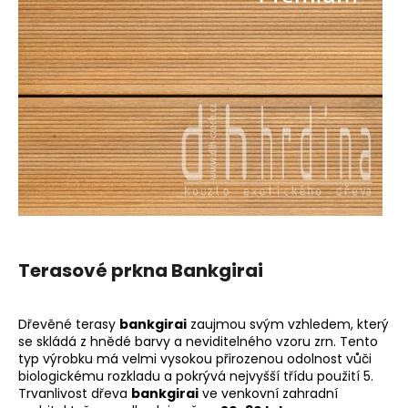
a
j
í
t
?
HLEDAT
Terasové prkna Bankgirai
D
o
Dřevěné terasy
bankgirai
zaujmou svým vzhledem, který
p
se skládá z hnědé barvy a neviditelného vzoru zrn. Tento
o
typ výrobku má velmi vysokou přirozenou odolnost vůči
r
biologickému rozkladu a pokrývá nejvyšší třídu použití 5.
u
Trvanlivost dřeva
bankgirai
ve venkovní zahradní