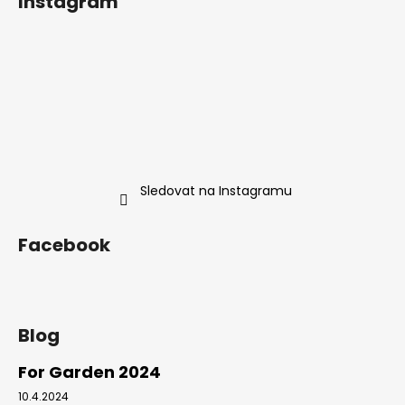
Instagram
p
a
t
í
Sledovat na Instagramu
Facebook
Blog
For Garden 2024
10.4.2024