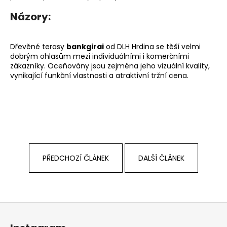
Názory:
Dřevěné terasy
bankgirai
od DLH Hrdina se těší velmi
dobrým ohlasům mezi individuálními i komerčními
zákazníky. Oceňovány jsou zejména jeho vizuální kvality,
vynikající funkční vlastnosti a atraktivní tržní cena.
PŘEDCHOZÍ ČLÁNEK
DALŠÍ ČLÁNEK
Z
á