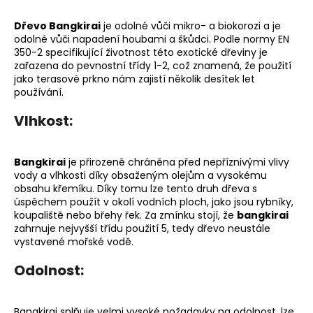
Dřevo Bangkirai
je odolné vůči mikro- a biokorozi a je
odolné vůči napadení houbami a škůdci. Podle normy EN
350-2 specifikující životnost této exotické dřeviny je
zařazena do pevnostní třídy 1-2, což znamená, že použití
jako terasové prkno nám zajistí několik desítek let
používání.
Vlhkost:
Bangkirai
je přirozeně chráněna před nepříznivými vlivy
vody a vlhkosti díky obsaženým olejům a vysokému
obsahu křemíku. Díky tomu lze tento druh dřeva s
úspěchem použít v okolí vodních ploch, jako jsou rybníky,
koupaliště nebo břehy řek. Za zmínku stojí, že
bangkirai
zahrnuje nejvyšší třídu použití 5, tedy dřevo neustále
vystavené mořské vodě.
Odolnost:
Bangkirai splňuje velmi vysoké požadavky na odolnost, lze