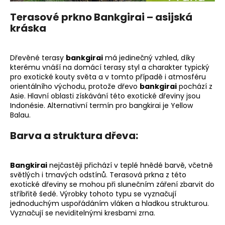
Terasové prkno Bankgirai – asijská
kráska
Dřevěné terasy
bankgirai
má jedinečný vzhled, díky
kterému vnáší na domácí terasy styl a charakter typický
pro exotické kouty světa a v tomto případě i atmosféru
orientálního východu, protože dřevo
bankgirai
pochází z
Asie. Hlavní oblasti získávání této exotické dřeviny jsou
Indonésie. Alternativní termín pro bangkirai je Yellow
Balau.
Barva a struktura dřeva:
Bangkirai
nejčastěji přichází v teplé hnědé barvě, včetně
světlých i tmavých odstínů. Terasová prkna z této
exotické dřeviny se mohou při slunečním záření zbarvit do
stříbřitě šedé. Výrobky tohoto typu se vyznačují
jednoduchým uspořádáním vláken a hladkou strukturou.
Vyznačují se neviditelnými kresbami zrna.