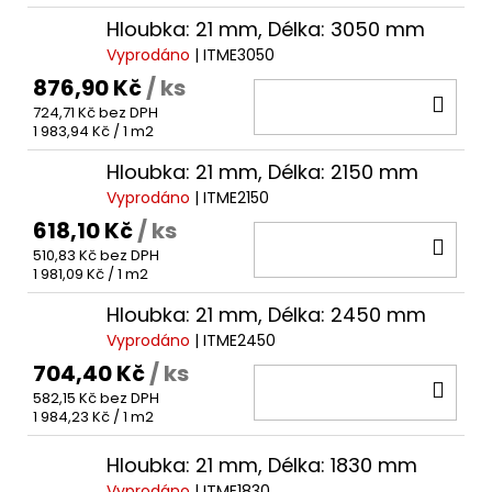
cena:
Hloubka: 21 mm, Délka: 3050 mm
Vyprodáno
| ITME3050
876,90 Kč
/ ks
DO
724,71 Kč bez DPH
KOŠ
Měrná
1 983,94 Kč / 1 m2
cena:
Hloubka: 21 mm, Délka: 2150 mm
Vyprodáno
| ITME2150
618,10 Kč
/ ks
DO
510,83 Kč bez DPH
KOŠ
Měrná
1 981,09 Kč / 1 m2
cena:
Hloubka: 21 mm, Délka: 2450 mm
Vyprodáno
| ITME2450
704,40 Kč
/ ks
DO
582,15 Kč bez DPH
KOŠ
Měrná
1 984,23 Kč / 1 m2
cena:
Hloubka: 21 mm, Délka: 1830 mm
Vyprodáno
| ITME1830