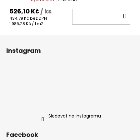
526,10 Kč
/ ks
DO
434,79 Kč bez DPH
KOŠ
Měrná
1 985,28 Kč / 1 m2
cena:
Z
á
Instagram
p
a
t
í
Sledovat na Instagramu
Facebook