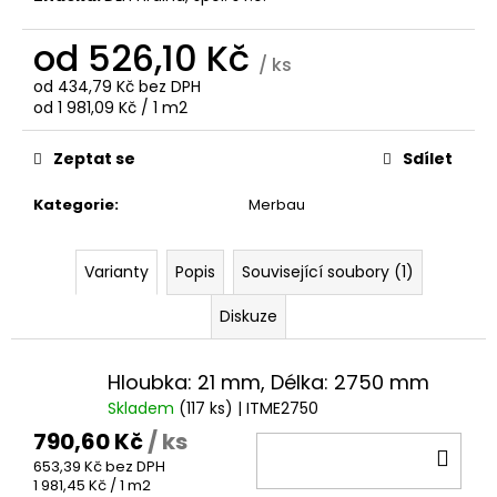
č
u
od
526,10 Kč
j
/ ks
e
od
434,79 Kč
bez DPH
m
Měrná
od 1 981,09 Kč / 1 m2
e
cena:
Zeptat se
Sdílet
IPE
Kategorie
:
Merbau
HLADKA/HLADKÁ
T&G
145
MM
Varianty
Popis
Související soubory (1)
456,50
Kč
Diskuze
Hloubka: 21 mm, Délka: 2750 mm
Skladem
(117 ks)
| ITME2750
790,60 Kč
/ ks
DO
653,39 Kč bez DPH
KOŠ
Měrná
1 981,45 Kč / 1 m2