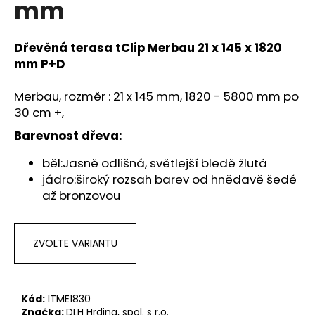
mm
a
j
Dřevěná terasa tClip Merbau 21 x 145 x 1820
í
mm P+D
t
?
Merbau, rozměr : 21 x 145 mm, 1820 - 5800 mm po
30 cm +,
Barevnost dřeva:
běl:Jasně odlišná, světlejší bledě žlutá
HLEDAT
jádro:široký rozsah barev od hnědavě šedé
až bronzovou
D
o
ZVOLTE VARIANTU
p
o
r
Kód:
ITME1830
u
Značka:
DLH Hrdina, spol. s r.o.