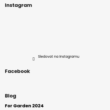
á
Instagram
a
p
j
a
í
t
t
í
?
Sledovat na Instagramu
HLEDAT
Facebook
D
o
p
o
Blog
r
u
For Garden 2024