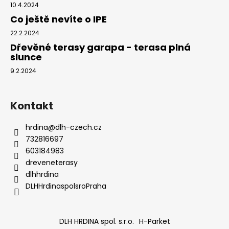
č
10.4.2024
u
Co ještě nevíte o IPE
j
e
22.2.2024
m
Dřevěné terasy garapa - terasa plná
slunce
e
9.2.2024
KLIP
EXTREME4
Kontakt
555
KS
ČERNÝ
hrdina
@
dlh-czech.cz
4MM
732816697
11
603184983
552,48
Kč
dreveneterasy
dlhhrdina
DLHHrdinaspolsroPraha
DLH HRDINA spol. s.r.o.
H-Parket