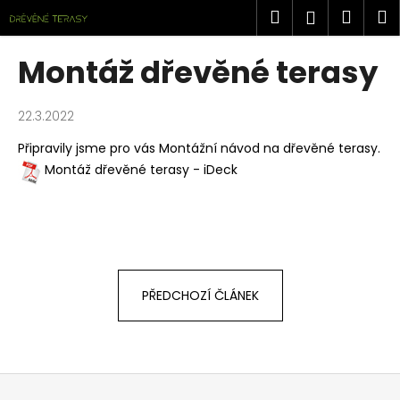
K
Přejít
Hledat
Náku
M
Přihlášen
na
o
obsah
Zpět
Zpět
košík
š
Montáž dřevěné terasy
í
C
k
o
22.3.2022
p
Připravily jsme pro vás Montážní návod na dřevěné terasy.
o
Montáž dřevěné terasy - iDeck
t
ř
e
b
u
PŘEDCHOZÍ ČLÁNEK
j
e
t
e
Z
n