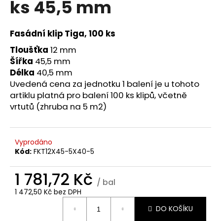
ks 45,5 mm
a
j
Fasádní klip Tiga, 100 ks
í
t
Tloušťka
12 mm
Šířka
45,5 mm
?
Délka
40,5 mm
Uvedená cena za jednotku 1 balení je u tohoto
artiklu platná pro balení 100 ks klipů, včetně
vrtutů (zhruba na 5 m2)
HLEDAT
Vyprodáno
Kód:
FKT12X45-5X40-5
D
o
1 781,72 Kč
p
/ bal
o
1 472,50 Kč bez DPH
r
Měrná
DO KOŠÍKU
u
cena: