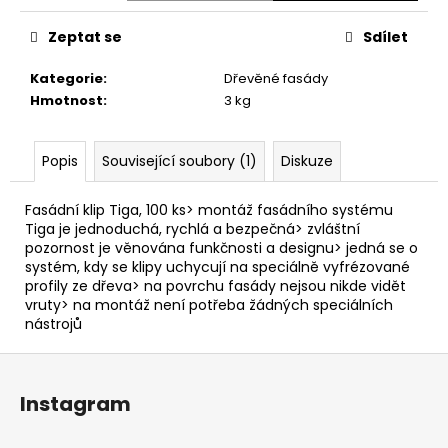
č
u
Zeptat se
Sdílet
j
e
Kategorie
:
Dřevěné fasády
m
Hmotnost
:
3 kg
e
Popis
Související soubory (1)
Diskuze
MASSARANDUBA
HLADKA/HRUBÁ
28
Fasádní klip Tiga, 100 ks> montáž fasádního systému
MM
Tiga je jednoduchá, rychlá a bezpečná> zvláštní
pozornost je věnována funkčnosti a designu> jedná se o
913,70
Kč
systém, kdy se klipy uchycují na speciálně vyfrézované
profily ze dřeva> na povrchu fasády nejsou nikde vidět
vruty> na montáž není potřeba žádných speciálních
nástrojů
Z
á
Instagram
p
a