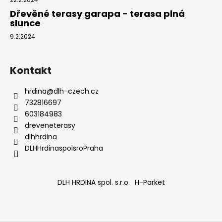
Dřevěné terasy garapa - terasa plná
slunce
9.2.2024
Kontakt
hrdina
@
dlh-czech.cz
732816697
603184983
dreveneterasy
dlhhrdina
DLHHrdinaspolsroPraha
DLH HRDINA spol. s.r.o.
H-Parket