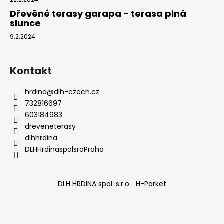
Dřevěné terasy garapa - terasa plná
slunce
9.2.2024
Kontakt
hrdina
@
dlh-czech.cz
732816697
603184983
dreveneterasy
dlhhrdina
DLHHrdinaspolsroPraha
DLH HRDINA spol. s.r.o.
H-Parket