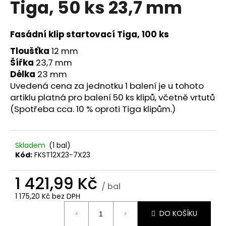
Tiga, 50 ks 23,7 mm
a
j
Fasádní klip startovací Tiga, 100 ks
í
t
Tloušťka
12 mm
Šířka
23,7 mm
?
Délka
23 mm
Uvedená cena za jednotku 1 balení je u tohoto
artiklu platná pro balení 50 ks klipů, včetně vrtutů
(Spotřeba cca. 10 % oproti Tiga klipům.)
HLEDAT
Skladem
(1 bal)
Kód:
FKST12X23-7X23
D
o
1 421,99 Kč
p
/ bal
o
1 175,20 Kč bez DPH
r
Měrná
DO KOŠÍKU
u
cena: