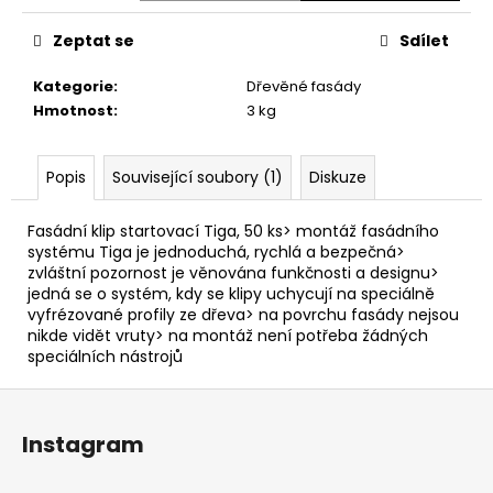
č
u
Zeptat se
Sdílet
j
e
Kategorie
:
Dřevěné fasády
m
Hmotnost
:
3 kg
e
Popis
Související soubory (1)
Diskuze
NASTAVITELNÝ
TERČ
BUZON
Fasádní klip startovací Tiga, 50 ks> montáž fasádního
PB-
systému Tiga je jednoduchá, rychlá a bezpečná>
1
zvláštní pozornost je věnována funkčnosti a designu>
89,66
jedná se o systém, kdy se klipy uchycují na speciálně
Kč
vyfrézované profily ze dřeva> na povrchu fasády nejsou
nikde vidět vruty> na montáž není potřeba žádných
speciálních nástrojů
Z
á
Instagram
p
a